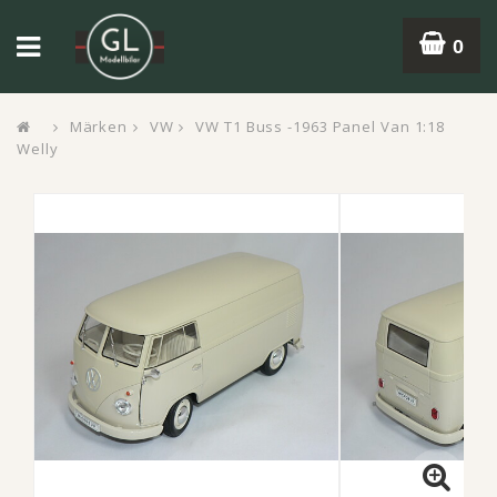
0
Märken
VW
VW T1 Buss -1963 Panel Van 1:18
Welly