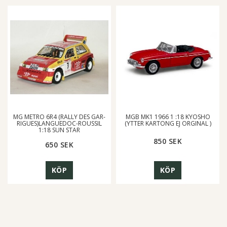
MG METRO 6R4 (RALLY DES G­A­R­
MGB MK1 1966 1 :18 KYOSHO
R­I­G­U­E­S­)­L­A­N­G­U­E­D­O­C­-­R­O­U­S­S­I­L
(YTTER KARTONG EJ ORGINAL )
1:18 SUN STAR
850 SEK
650 SEK
KÖP
KÖP