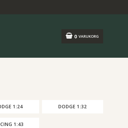
0
VARUKORG
ODGE 1:24
DODGE 1:32
CING 1:43