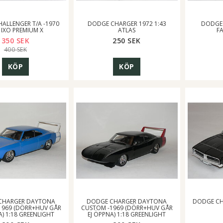
ALLENGER T/A -1970
DODGE CHARGER 1972 1:43
DODGE 
 IXO PREMIUM X
ATLAS
F
350 SEK
250 SEK
400 SEK
KÖP
KÖP
CHARGER DAYTONA
DODGE CHARGER DAYTONA
DODGE CHA
1969 (DÖRR+HUV GÅR
CUSTOM -1969 (DÖRR+HUV GÅR
A) 1:18 GREENLIGHT
EJ ÖPPNA) 1:18 GREENLIGHT