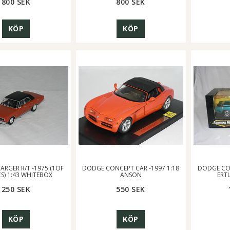
800 SEK
800 SEK
KÖP
KÖP
RGER R/T -1975 (1OF
DODGE CONCEPT CAR -1997 1:18
DODGE COR
S) 1:43 WHITEBOX
ANSON
ERT
250 SEK
550 SEK
KÖP
KÖP