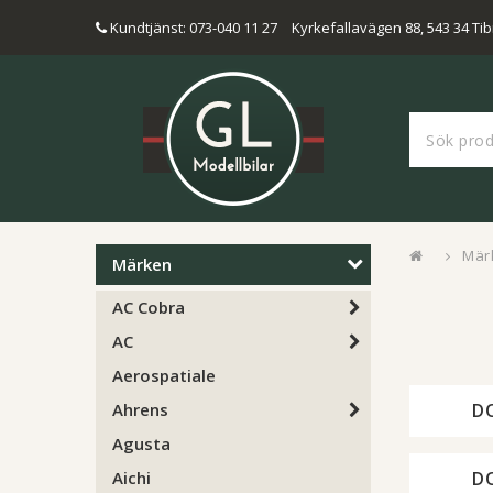
Kundtjänst: 073-040 11 27
Kyrkefallavägen 88, 543 34 Tib
Mär
Märken
AC Cobra
AC
Aerospatiale
D
Ahrens
Agusta
D
Aichi