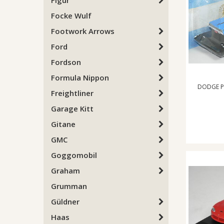
Figur
Focke Wulf
Footwork Arrows
Ford
Fordson
Formula Nippon
DODGE P
Freightliner
Garage Kitt
Gitane
GMC
Goggomobil
Graham
Grumman
Güldner
Haas