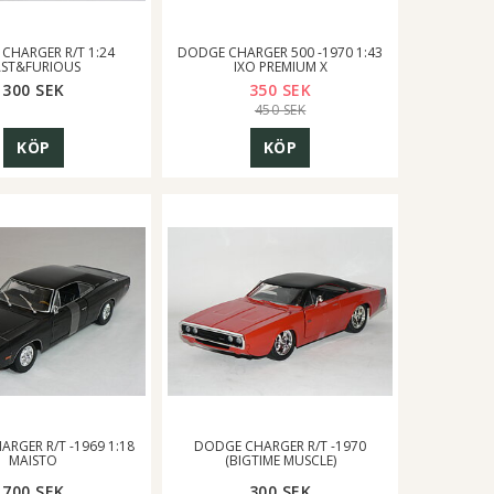
CHARGER R/T 1:24
DODGE CHARGER 500 -1970 1:43
AST&FURIOUS
IXO PREMIUM X
300 SEK
350 SEK
450 SEK
KÖP
KÖP
RGER R/T -1969 1:18
DODGE CHARGER R/T -1970
MAISTO
(BIGTIME MUSCLE)
700 SEK
300 SEK