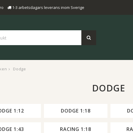
ro
1-3 arbetsdagars leverans inom Sverige
ken
Dodge
DODGE
ODGE 1:12
DODGE 1:18
D
ODGE 1:43
RACING 1:18
RA