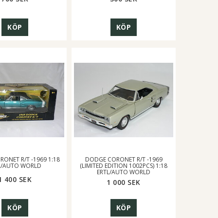
KÖP
KÖP
ONET R/T -1969 1:18
DODGE CORONET R/T -1969
L/AUTO WORLD
(LIMITED EDITION 1002PCS) 1:18
ERTL/AUTO WORLD
1 400 SEK
1 000 SEK
KÖP
KÖP