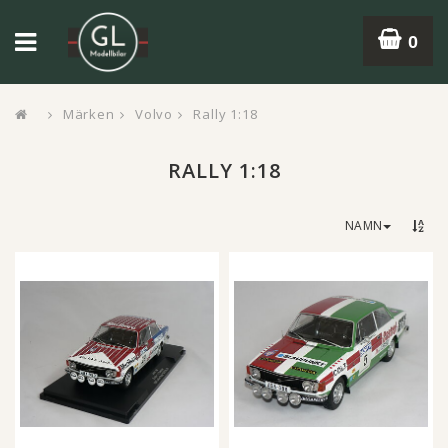
0
Märken
Volvo
Rally 1:18
RALLY 1:18
NAMN