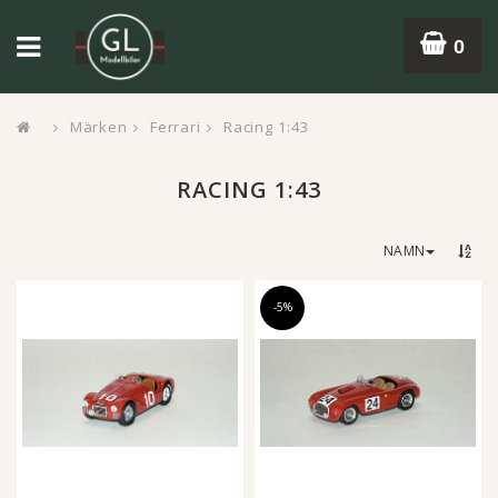
0
Märken
Ferrari
Racing 1:43
RACING 1:43
NAMN
-5%