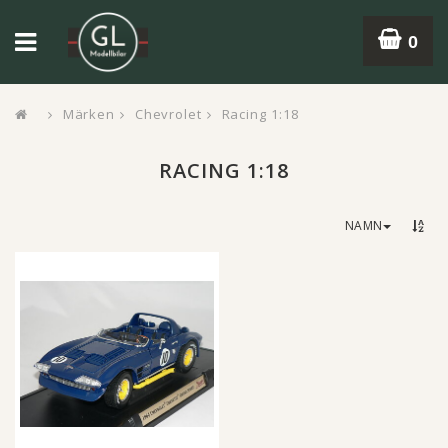
0
Märken
Chevrolet
Racing 1:18
RACING 1:18
NAMN