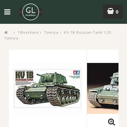
0
Tillverkare
Tamiya
KV-1B Russian Tank 1:35
Tamiya