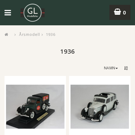
0
Årsmodell
1936
1936
NAMN