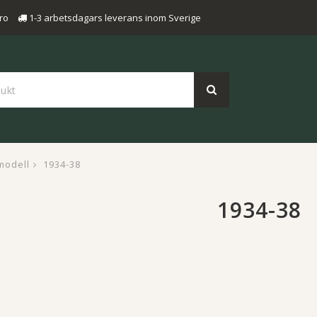
ro
1-3 arbetsdagars leverans inom Sverige
modell
1934-38
1934-38