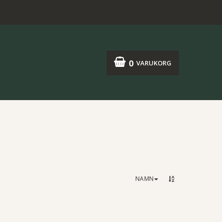
0
VARUKORG
NAMN