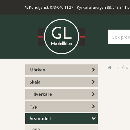
Kundtjänst: 073-040 11 27
Kyrkefallavägen 88, 543 34 Tib
Års
Märken
Skala
Tillverkare
Typ
Årsmodell
1893