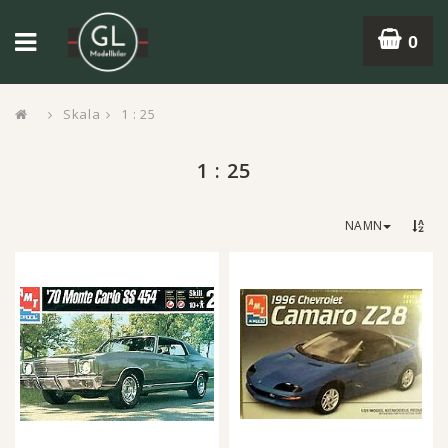
0
Skala
1 : 25
1 : 25
NAMN