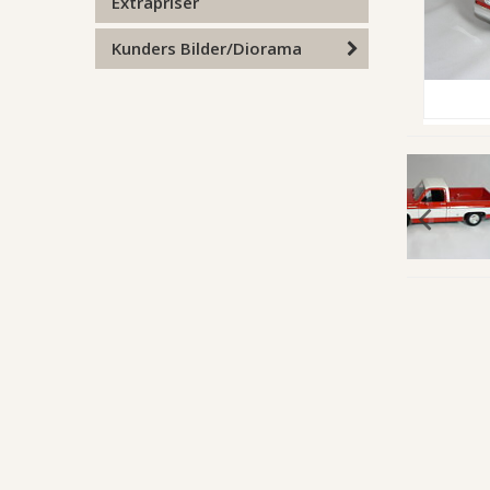
Extrapriser
Kunders Bilder/Diorama