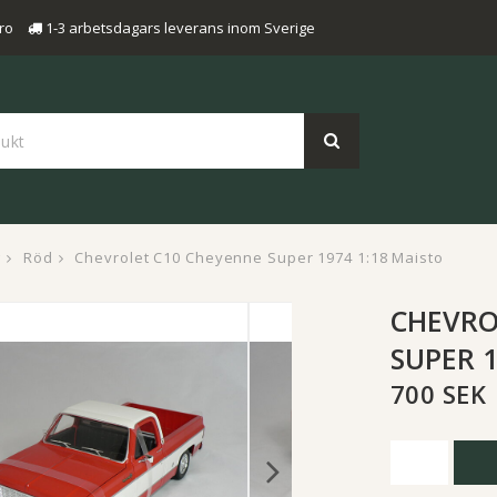
ro
1-3 arbetsdagars leverans inom Sverige
g
Röd
Chevrolet C10 Cheyenne Super 1974 1:18 Maisto
CHEVRO
SUPER 1
700 SEK