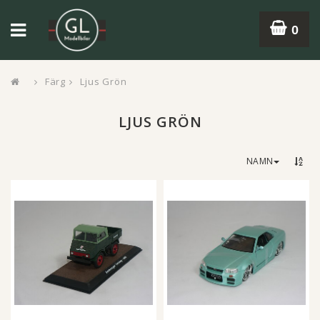
0
Färg
Ljus Grön
LJUS GRÖN
NAMN